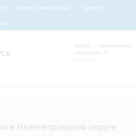
ру
Бизнес и самозанятые
Туризм
рор
456970, г. Нязепетровск, 
УГА
Свердлова, 6
Наш адрес
и в Нязепетровском округе