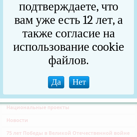
подтверждаете, что
указанного времени.
вам уже есть 12 лет, а
также согласие на
Частичная мобилизация
Общественная палата
использование cookie
Инициативное бюджетирование
файлов.
Формирование комфортной городской среды
Златоустовская транспортная прокуратура
Реальные дела (архив)
Национальные проекты
Новости
75 лет Победы в Великой Отечественной войне