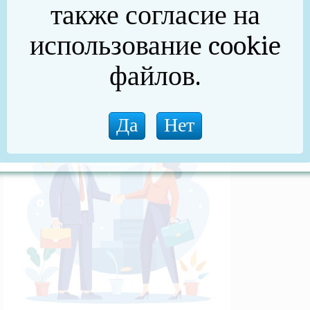
также согласие на
(архив)
использование cookie
Новости прокуратуры
файлов.
Новости (архив)