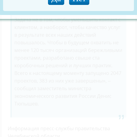
больше времени уделять ученикам,
пациентам и тем, кому требуется помощь.
Задача не в том, чтобы уменьшить контакт с
клиентом, а наоборот, чтобы качество услуг
в результате всех наших действий
повышалось. Чтобы в будущем охватить не
менее 120 тысяч организаций бережливыми
проектами, разработано свыше ста
коробочных решений и лучших практик.
Всего к настоящему моменту запущено 2047
проектов, 383 из них уже завершены», –
сообщил заместитель министра
экономического развития России Денис
Тюпышев.
Информация пресс-службы правительства
Челябинской области