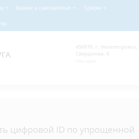
ру
Бизнес и самозанятые
Туризм
рор
456970, г. Нязепетровск, 
УГА
Свердлова, 6
Наш адрес
ть цифровой ID по упрощенной