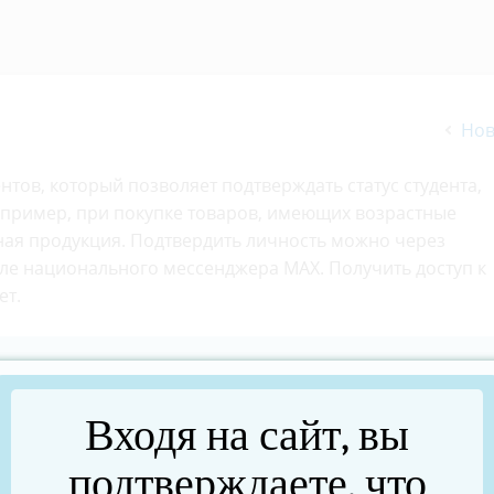
Нов
тов, который позволяет подтверждать статус студента,
например, при покупке товаров, имеющих возрастные
чная продукция. Подтвердить личность можно через
е национального мессенджера МАХ. Получить доступ к
ет.
о с помощью подтвержденной биометрии или
для получения доступа к сервису достаточно иметь
Входя на сайт, вы
нии Госуслуг. Цифровой ID, выпущенный новым способо
ждения возраста», – пояснил Министр цифры
подтверждаете, что