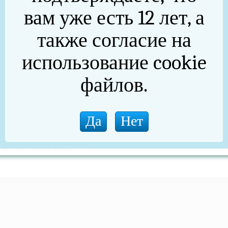
вам уже есть 12 лет, а
также согласие на
ительских прав необходимо:
использование cookie
вой ID» и нажать на кнопку «Создать».
печатку пальца».
файлов.
ги» и выбрать подтверждение личности по водительским
й ID готов.
Челябинской области