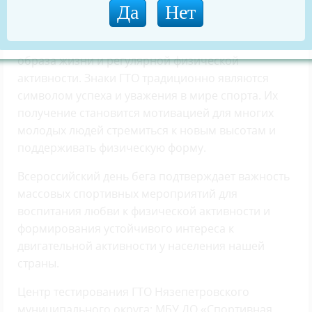
обороне». Награждение сопровождалось
поздравлениями организаторов и зрителей,
подчеркивая важность пропаганды здорового
образа жизни и регулярной физической
активности. Знаки ГТО традиционно являются
символом успеха и уважения в мире спорта. Их
получение становится мотивацией для многих
молодых людей стремиться к новым высотам и
поддерживать физическую форму.
Всероссийский день бега подтверждает важность
массовых спортивных мероприятий для
воспитания любви к физической активности и
формирования устойчивого интереса к
двигательной активности у населения нашей
страны.
Центр тестирования ГТО Нязепетровского
муниципального округа: МБУ ДО «Спортивная