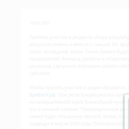
10.09.2025
Принять участие в акции по сбору макулат
результат можно и вместе с семьей. По тра
школ, колледжей, вузов. Также бумагу буд
предприятий, бизнеса, ретейла и обществе
регионов, где можно в режиме онлайн наб
субъекте.
Чтобы принять участие в акции «БумБатл»,
бумбатл.рф
. При регистрации указать орга
на интерактивной карте ближайший пункт пр
его в личный кабинет. Промежуточные рез
семей будут объявлены весной, летом, осе
подведут в марте 2026 года. Победителей ж