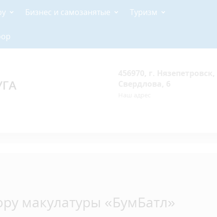
ру
Бизнес и самозанятые
Туризм
рор
456970, г. Нязепетровск, 
УГА
Свердлова, 6
Наш адрес
ору макулатуры «БумБатл»