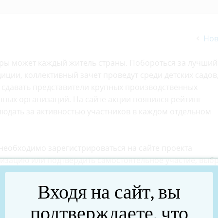
Нов
уры может каждый житель страны. Побороться за лучший
диции, коллективный зачет проведут среди детских садов
ут сдавать представители крупных производственных
нных организаций. На сайте акции появился рейтинг
людать за активностью участников в каждом отдельном
 необходимо зарегистрироваться на сайте проекта
низацию или подтвердить самостоятельное участие, выб
иема, отнести бумагу туда, получить акт о сдаче и загр
ультаты индивидуальных соревнований среди участнико
Входя на сайт, вы
нью и зимой, а итоги командного и регионального зачёт
подтверждаете, что
дут экологичные подарки.