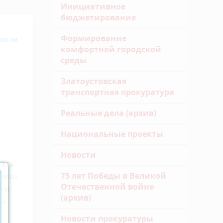
Инициативное
бюджетирование
Формирование
ости
комфортной городской
среды
,
Златоустовская
транспортная прокуратура
Реальные дела (архив)
Национальные проекты
Новости
рать
75 лет Победы в Великой
узить
Отечественной войне
в и
(архив)
ов
Новости прокуратуры