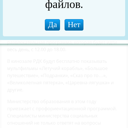
файлов.
министерства здравоохранения можно будет
пройти экспресс-диагностику и сдать кровь на
сахар и на ВИЧ, получить консультацию
специалистов.
Для детей подготовлена большая
развлекательная программа, которая будет идти
весь день, с 12.00 до 18.00.
В кинозале РДК будут бесплатно показывать
мультфильмы «Летучий корабль», «Большое
путешествие», «Подранки», «Сказ про то…»,
«Великолепная пятерка», «Царевна-лягушка» и
другие.
Министерство образования в этом году
приезжает с профориентационной программой.
Специалисты министерства социальных
отношений не только ответят на вопросы