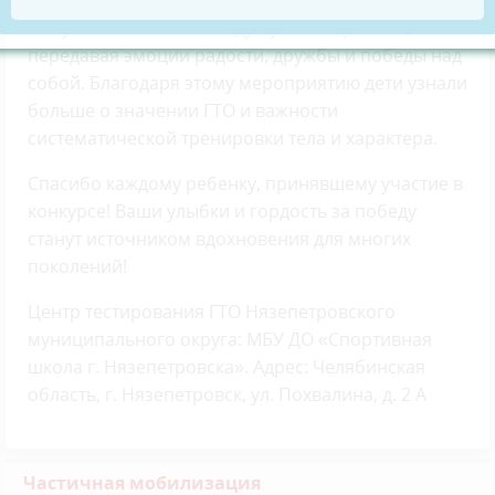
Все участники вложили душу в свои работы,
передавая эмоции радости, дружбы и победы над
собой. Благодаря этому мероприятию дети узнали
больше о значении ГТО и важности
систематической тренировки тела и характера.
Спасибо каждому ребенку, принявшему участие в
конкурсе! Ваши улыбки и гордость за победу
станут источником вдохновения для многих
поколений!
Центр тестирования ГТО Нязепетровского
муниципального округа: МБУ ДО «Спортивная
школа г. Нязепетровска». Адрес: Челябинская
область, г. Нязепетровск, ул. Похвалина, д. 2 А
Частичная мобилизация