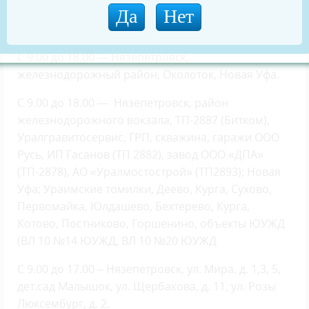
С 01.00 до 01.30 – Нязепетровск, кроме
железнодорожного района
С 9.00 до 18.00 — Нязепетровск,
железнодорожный район, Околоток, Новая Уфа.
С 9.00 до 18.00 — Нязепетровск, район
железнодорожного вокзала, ТП-2887 (Битком),
Уралгравитосервис, ГРП, скважина, гаражи ООО
Русь, ИП Гасанов (ТП 2882), завод ООО «ДПА»
(ТП-2878), АО «Уралмостострой» (ТП2893); Новая
Уфа; Ураимские томилки, Деево, Курга, Сухово,
Первомайка, Юлдашево, Бехтерево, Курга,
Котово, Постниково, Горшенино, объекты ЮУЖД
(ВЛ 10 №14 ЮУЖД, ВЛ 10 №20 ЮУЖД
С 9.00 до 17.00 – Нязепетровск, ул. Мира. д. 1,3, 5,
дет.сад Малышок, ул. Щербакова, д. 11, ул. Розы
Люксембург, д. 2.