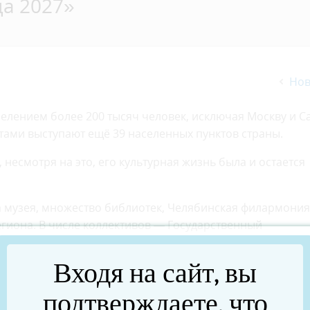
ца 2027»
Нов
елением более 200 тысяч человек, исключая Москву и Са
тами выступают ещё 39 населенных пунктов страны.
несмотря на это, его культурная жизнь была и остается
ва музея, множество библиотек, Челябинская филармони
гиона. В числе коллективов — Государственный
ти, Челябинский камерный хор, Государственный ансам
ая образовательная и концертная площадка для молодых
Входя на сайт, вы
.А. Абдурахманова. Культурную жизнь обогащают авторс
ских и джазовых музыкантов России – Дениса Мацуева,
подтверждаете, что