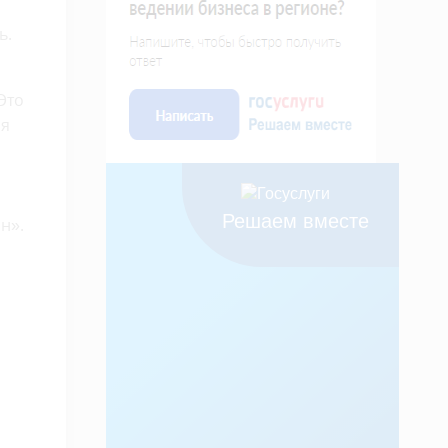
ь.
Это
ся
Решаем вместе
н».