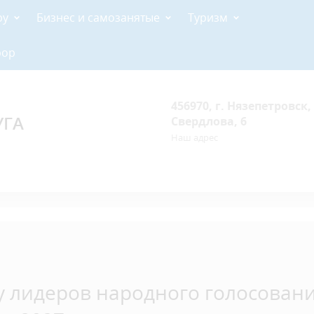
ру
Бизнес и самозанятые
Туризм
рор
456970, г. Нязепетровск, 
УГА
Свердлова, 6
Наш адрес
у лидеров народного голосовани