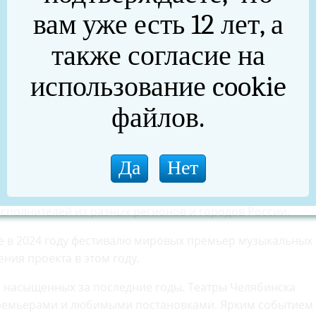
 Абдразакова.
вам уже есть 12 лет, а
ль народного творчества прошел в 31-й раз и в 2025 го
также согласие на
500 участников – артисты и мастера. Помимо почетных го
а культуры Челябинской области Алексея Бетехтина на
использование cookie
ана. В 2026 году к программе Бажовки присоединятся
о событие придаст фестивалю новый масштаб, официальн
файлов.
в 2025 году уже в третий раз станет локацией проведен
и под открытым небом «Курчатов фест».
вческий фестиваль «Русское поле». В прошлом году
сполнителей из разных регионов и городов России.
 в 2024 году фестивалю мировых премьер музыкальных
ния проекта в этом году.
з насыщенных за последние годы. Театры Челябинска
 премьерами и любимыми постановками. Ярким событием