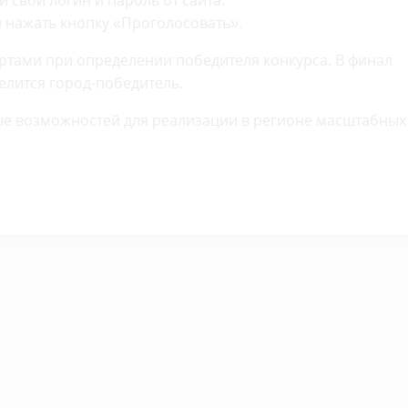
и свой логин и пароль от сайта.
и нажать кнопку «Проголосовать».
ертами при определении победителя конкурса. В финал
елится город-победитель.
ьше возможностей для реализации в регионе масштабных