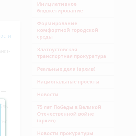
Инициативное
бюджетирование
Формирование
комфортной городской
ости
среды
Златоустовская
нкт-
транспортная прокуратура
Реальные дела (архив)
Национальные проекты
я —
Новости
бль
75 лет Победы в Великой
Отечественной войне
(архив)
кие
Новости прокуратуры