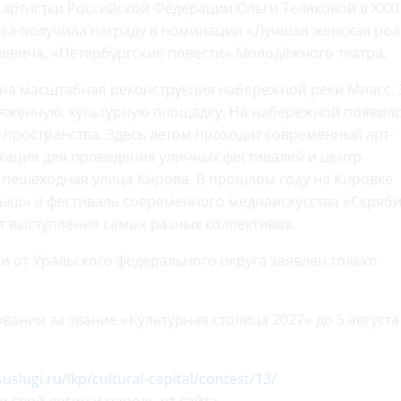
артистки Российской Федерации Ольги Теляковой в XXXI
иса получила награду в номинации «Лучшая женская рол
иевича, «Петербургские повести» Молодёжного театра.
ена масштабная реконструкция набережной реки Миасс. 
тяженную, культурную площадку. На набережной появил
 пространства. Здесь летом проходит современный арт-
кация для проведения уличных фестивалей и центр
 пешеходная улица Кирова. В прошлом году на Кировке
рыш» и фестиваль современного медиаискусства «Скряби
т выступления самых разных коллективов.
ии от Уральского федерального округа заявлен только
ании за звание «Культурная столица 2027» до 5 августа
uslugi.ru/lkp/cultural-capital/contest/13/