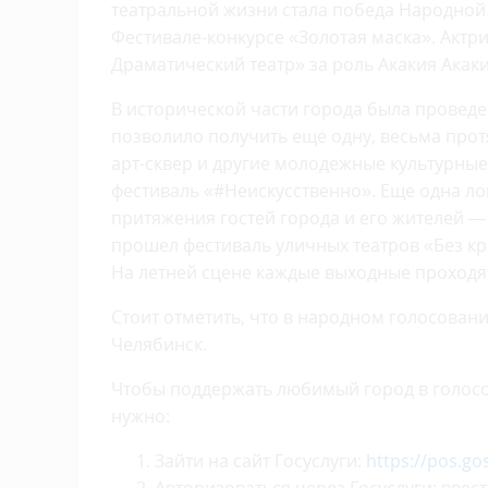
театральной жизни стала победа Народной 
Фестивале-конкурсе «Золотая маска». Актр
Драматический театр» за роль Акакия Акак
В исторической части города была провед
позволило получить еще одну, весьма про
арт-сквер и другие молодежные культурные
фестиваль «#Неискусственно». Еще одна ло
притяжения гостей города и его жителей —
прошел фестиваль уличных театров «Без к
На летней сцене каждые выходные проходя
Стоит отметить, что в народном голосован
Челябинск.
Чтобы поддержать любимый город в голосов
нужно:
Зайти на сайт Госуслуги:
https://pos.gos