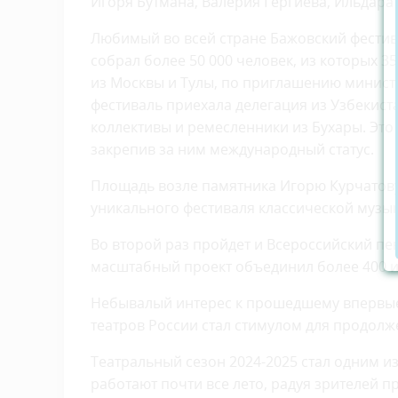
Игоря Бутмана, Валерия Гергиева, Ильдара
Любимый во всей стране Бажовский фестива
собрал более 50 000 человек, из которых 3
из Москвы и Тулы, по приглашению министр
фестиваль приехала делегация из Узбекист
коллективы и ремесленники из Бухары. Эт
закрепив за ним международный статус.
Площадь возле памятника Игорю Курчатову 
уникального фестиваля классической музык
Во второй раз пройдет и Всероссийский пе
масштабный проект объединил более 400 и
Небывалый интерес к прошедшему впервые
театров России стал стимулом для продолже
Театральный сезон 2024-2025 стал одним и
работают почти все лето, радуя зрителей