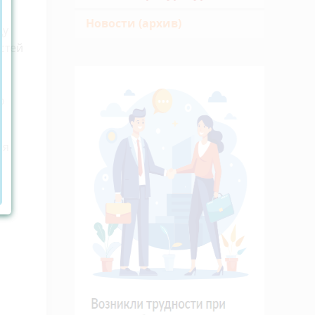
Новости (архив)
ду
стей
о
ия