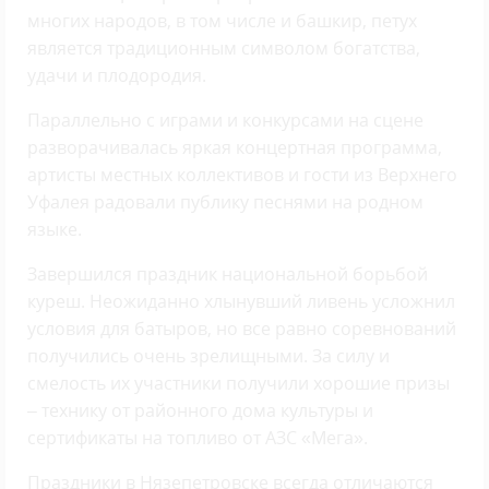
многих народов, в том числе и башкир, петух
является традиционным символом богатства,
удачи и плодородия.
Параллельно с играми и конкурсами на сцене
разворачивалась яркая концертная программа,
артисты местных коллективов и гости из Верхнего
Уфалея радовали публику песнями на родном
языке.
Завершился праздник национальной борьбой
куреш. Неожиданно хлынувший ливень усложнил
условия для батыров, но все равно соревнований
получились очень зрелищными. За силу и
смелость их участники получили хорошие призы
– технику от районного дома культуры и
сертификаты на топливо от АЗС «Мега».
Праздники в Нязепетровске всегда отличаются