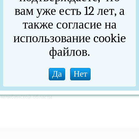
вам уже есть 12 лет, а
также согласие на
приятия будут задействованы все муниципалитеты, почт
использование cookie
ВД
,
МЧС
,
ФСБ
и
Росгвардии
Челябинской области.
файлов.
Челябинской области