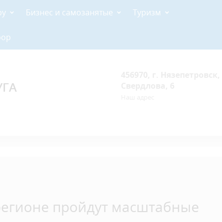
ру
Бизнес и самозанятые
Туризм
рор
456970, г. Нязепетровск, 
УГА
Свердлова, 6
Наш адрес
в регионе пройдут масштабные