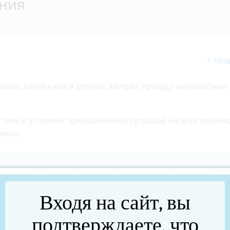
ения
Нов
школах, колледжах и детских лагерях пройдут масштабные
твий в условиях чрезвычайных ситуаций на всех уровнях
иков.
енарий, а научить сохранять спокойствие, грамотно
критической ситуации. Угрозы, от которых не застрахова
Входя на сайт, вы
горитма», — отметили представители
нской области.
подтверждаете, что