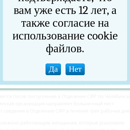
бля, максимальное — 1 100 750, 18 рубля.
вам уже есть 12 лет, а
по беременности и родам рассчитывается индивидуаль
также согласие на
ода, которые предшествовали году наступления отпуска по
ная заработная плата, тем больше размер пособия по
использование cookie
файлов.
ее выгодно выйти во второй декрет. Это возможно если
ребенком и готовится к рождению второго малыша. Ей
ета написать работодателю заявление о замене лет для
ыл до первого декрета. Поскольку в это время женщина
 пособия может быть выше», — пояснил исполняющий
Р по Челябинской области Владимир Шаронов.
ется после поступления в Отделение СФР по Челябинск
нская организация направляет больничный лист
т сведения в Отделение СФР в течение трех рабочих дне
 положено работающим женщинам, которые усыновили