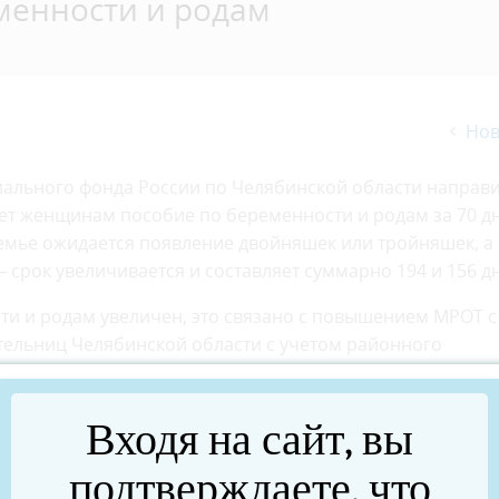
еменности и родам
Нов
иального фонда России по Челябинской области направ
ает женщинам пособие по беременности и родам за 70 д
 семье ожидается появление двойняшек или тройняшек, а
срок увеличивается и составляет суммарно 194 и 156 д
ти и родам увеличен, это связано с повышением МРОТ с
ительниц Челябинской области с учетом районного
убля, максимальное — 794 355,80 рубля;
Входя на сайт, вы
убля, максимальное — 885 139,32 рубля;
подтверждаете, что