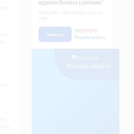
вух
они
ые
Решаем вместе
е не
я в
быть