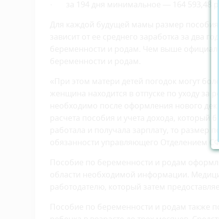
· за 194 дня минимальное — 164 593,48 ру
Для каждой будущей мамы размер пособия 
зависит от ее среднего заработка за два г
беременности и родам. Чем выше официаль
беременности и родам.
«При этом матери детей погодок могут бол
женщина находится в отпуске по уходу за 
необходимо после оформления нового декр
расчета пособия и учета дохода, который б
работала и получала зарплату, то размер
обязанности управляющего Отделением СФ
Пособие по беременности и родам оформля
области необходимой информации. Медици
работодателю, который затем предоставляе
Пособие по беременности и родам также