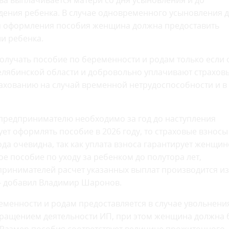
тва выплачивается матери со дня усыновления и до
дения ребенка. В случае одновременного усыновления д
Для оформления пособия женщина должна предоставить
и ребенка.
лучать пособие по беременности и родам только если 
елябинской области и добровольно уплачивают страхов
ахованию на случай временной нетрудоспособности и в
предпринимателю необходимо за год до наступления
ет оформлять пособие в 2026 году, то страховые взносы
ода очевидна, так как уплата взноса гарантирует женщин
е пособие по уходу за ребенком до полутора лет,
ринимателей расчет указанных выплат производится из
— добавил Владимир Шаронов.
енности и родам предоставляется в случае увольнени
кращением деятельности ИП, при этом женщина должна 