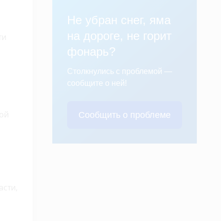
Не убран снег, яма
на дороге, не горит
ти
фонарь?
Столкнулись с проблемой —
сообщите о ней!
кой
Сообщить о проблеме
асти,