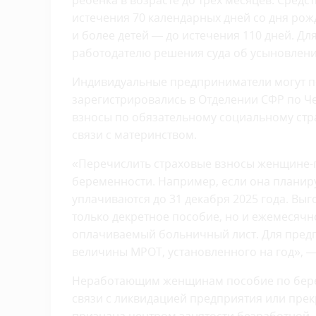
ребенка в возрасте до трех месяцев. Средс
истечения 70 календарных дней со дня рож
и более детей — до истечения 110 дней. 
работодателю решения суда об усыновлени
Индивидуальные предприниматели могут по
зарегистрировались в Отделении СФР по Ч
взносы по обязательному социальному стр
связи с материнством.
«Перечислить страховые взносы женщине-
беременности. Например, если она планиру
уплачиваются до 31 декабря 2025 года. Выг
только декретное пособие, но и ежемесячно
оплачиваемый больничный лист. Для предп
величины МРОТ, установленного на год», 
Неработающим женщинам пособие по берем
связи с ликвидацией предприятия или пре