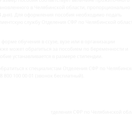
 Размер пособия соответствует величине прожиточного
ановленного в Челябинской области, пропорционально
94 дня). Для оформления пособия необходимо подать
 клиентскую службу Отделения СФР по Челябинской облас
 форме обучения в ссузе, вузе или в организации
кже может обратиться за пособием по беременности и
собие устанавливается в размере стипендии.
е обратиться к специалистам Отделения СФР по Челябинс
8 800 100 00 01 (звонок бесплатный).
тделения СФР по Челябинской обл