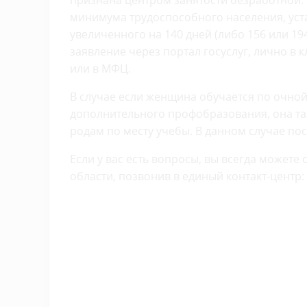
признана центром занятости безработной.
минимума трудоспособного населения, уст
увеличенного на 140 дней (либо 156 или 1
заявление через портал госуслуг, лично в
или в МФЦ.
В случае если женщина обучается по очной
дополнительного профобразования, она та
родам по месту учебы. В данном случае по
Если у вас есть вопросы, вы всегда может
области, позвонив в единый контакт-центр: 