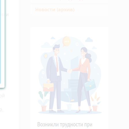
Новости (архив)
но и
ой
й.