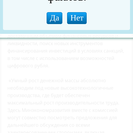
технологической оснащенности предприятий,
внедрения роботизации, автоматизации и
цифровизации.
- Необходимость обеспечения экономики
достаточным объемом финансовых ресурсов и
ликвидности, поиск новых инструментов
финансирования инвестиций в условиях санкций,
в том числе с использованием возможностей
цифрового рубля.
«Умный рост денежной массы абсолютно
необходим под новые высокотехнологичные
производства, где будет обеспечен
максимальный рост производительности труда.
Здесь Минэкономразвития вместе с комиссией
могут совместно посмотреть предложения для
дальнейшего обсуждения со всеми
заинтересованными сторонами, включая