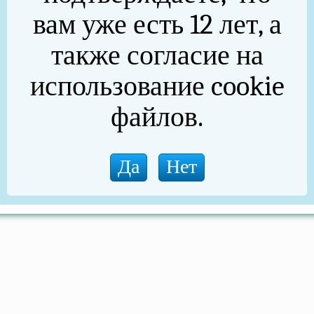
АО «Монетка», магазин «Галактика», СОШ №1, аптека
вам уже есть 12 лет, а
ины: «Ида», «Варвара», «Наш Мясной», «Капитошка»,
также согласие на
использование cookie
указарская долина.
файлов.