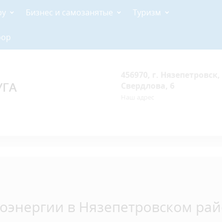
ру
Бизнес и самозанятые
Туризм
рор
456970, г. Нязепетровск, 
УГА
Свердлова, 6
Наш адрес
оэнергии в Нязепетровском ра