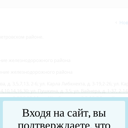
Нов
петровском районе.
ючение железнодорожного района
ючение железнодорожного района
, д. 3,5,7,13, 2-6; ул. Карла Либкнехта, д. 3-19,2-26; ул. Ка
 4,10,14,16,30; ул. Пушкина, д. 3,5; ул. Вайнера, д. 1-37, 2-14;
, д. 1-13,6,10-14; ул. Щербакова, д. 2,3,4,5,7,9; ул. Калин
л. Советская, 3-27,4-14 , в том числе Дом культуры, ЗАГС, 
Входя на сайт, вы
О Тендер Магнит, ИП Рычкова, МВД, Россгвардия, Такс
ой Троицы, ИП Киселева Т.С., ООО «Прайм», детский дом,
подтверждаете, что
нова, Электроник ШОП, ИП Шахоткин, ООО «Служба