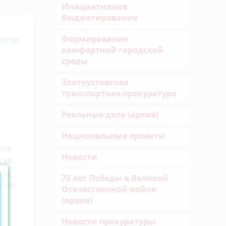
Инициативное
бюджетирование
Формирование
ости
комфортной городской
среды
Златоустовская
транспортная прокуратура
Реальные дела (архив)
Национальные проекты
рла
Новости
 ул.
ина,
75 лет Победы в Великой
КУМИ;
Отечественной войне
и
(архив)
Новости прокуратуры