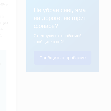
речь
Не убран снег, яма
за
на дороге, не горит
ющих
фонарь?
24
д
Столкнулись с проблемой —
сообщите о ней!
Сообщить о проблеме
й