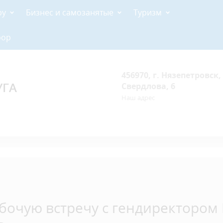
ру
Бизнес и самозанятые
Туризм
рор
456970, г. Нязепетровск, 
УГА
Свердлова, 6
Наш адрес
абочую встречу с гендиректором