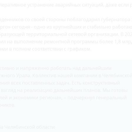
перативное устранение аварийных ситуаций, даже если 
оденников со своей стороны поблагодарил губернатора 
ерго» сегодня - одно из крупнейших и стабильно работа
бразующей территориальной сетевой организации. В 20
вил на выполнение ремонтной программы более 1,8 млр
ми в полном соответствии с графиком.
активно и напряженно работать над дальнейшим
Южного Урала. Коллектив нашей компании в Челябинско
ения всех поставленных задач. Есть конструктивный
 взгляд на реализацию дальнейших планов. Мы готовы
елей и экономики региона», – подчеркнул генеральный
ников.
а Челябинской области