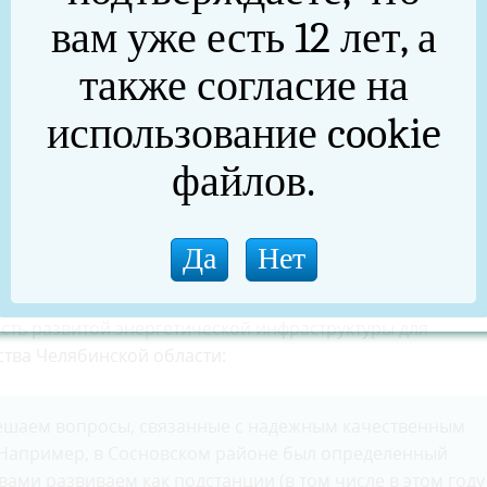
вам уже есть 12 лет, а
также согласие на
использование cookie
файлов.
никова с назначением на должность руководителя ПАО
ость развитой энергетической инфраструктуры для
тва Челябинской области:
решаем вопросы, связанные с надежным качественным
 Например, в Сосновском районе был определенный
ами развиваем как подстанции (в том числе в этом году