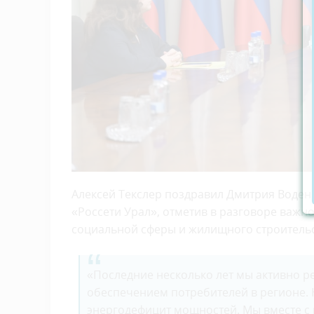
Алексей Текслер поздравил Дмитрия Воден
«Россети Урал», отметив в разговоре важн
социальной сферы и жилищного строительс
«Последние несколько лет мы активно 
обеспечением потребителей в регионе.
энергодефицит мощностей. Мы вместе с в