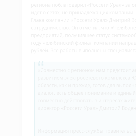
региона поблагодарил «Россети Урал» за о
идет о сетях, не принадлежащих компании.
Глава компании «Россети Урал» Дмитрий В
сотрудничество. Он отметил, что «Челябэн
предприятий, получившее статус системоо
году челябинский филиал компании напра
рублей. Все работы выполнены специалиста
«Совместно с регионом нам предстоит 
развитием электросетевого комплекса 
области, как и прежде, готов для выполн
диалог, есть общее понимание и единый
совместно действовать в интересах жит
директор «Россети Урал» Дмитрий Воден
Информация пресс-службы правительств