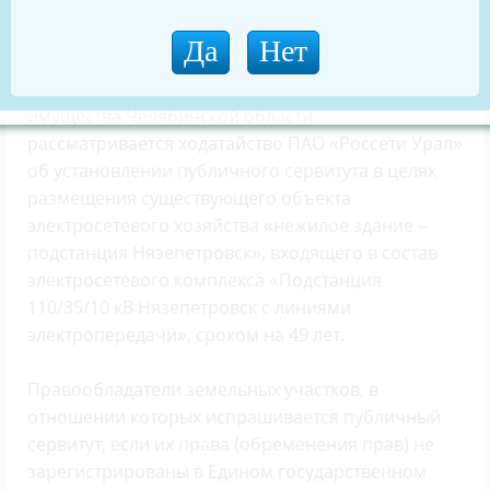
В соответствии со статьей 39.42 Земельного
кодекса Российской Федерации Министерством
имущества Челябинской области
рассматривается ходатайство ПАО «Россети Урал»
об установлении публичного сервитута в целях
размещения существующего объекта
электросетевого хозяйства «нежилое здание –
подстанция Нязепетровск», входящего в состав
электросетевого комплекса «Подстанция
110/35/10 кВ Нязепетровск с линиями
электропередачи», сроком на 49 лет.
Правообладатели земельных участков, в
отношении которых испрашивается публичный
сервитут, если их права (обременения прав) не
зарегистрированы в Едином государственном