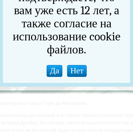
вам уже есть 12 лет, а
также согласие на
использование cookie
файлов.
лометров от мыса Горн до Австралии.
онюхов совершил первый в истории гребли успешный пер
пролива Дрейка. Он провел самое большое количество 
жной точки на весельной лодке и стал самым возрастным