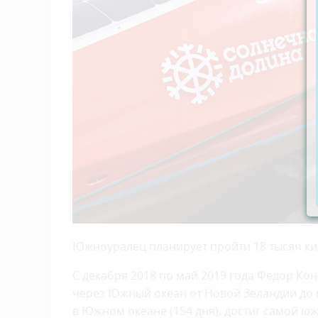
Южноуралец планирует пройти 18 тысяч ки
С декабря 2018 по май 2019 года Федор К
через Южный океан от Новой Зеландии до 
в Южном океане (154 дня), достиг самой ю