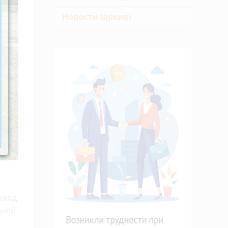
Новости (архив)
еход
дней