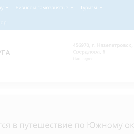
ру
Бизнес и самозанятые
Туризм
рор
456970, г. Нязепетровск, 
УГА
Свердлова, 6
Наш адрес
ся в путешествие по Южному о