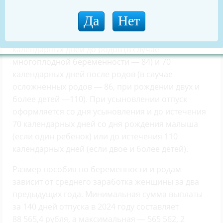
10 рабочих дней после назначения.
Продолжительность нахождения в отпуске по
беременности и родам составляет 70
календарных дней до родов (в случае
многоплодной беременности — 84) и 70
календарных дней после родов (в случае
осложненных родов — 86, при рождении двух и
более детей —110). При усыновлении отпуск
оформляется со дня усыновления и до истечения
70 календарных дней со дня рождения малыша
(если один ребенок) или до истечения 110
календарных дней (если двое и более детей).
Размер пособия по беременности и родам
зависит от среднего заработка женщины за два
предыдущих года. Минимальная сумма выплаты
за 140 дней отпуска в 2024 году составляет
88 565,4 рубля, а максимальная — 565 562, 2