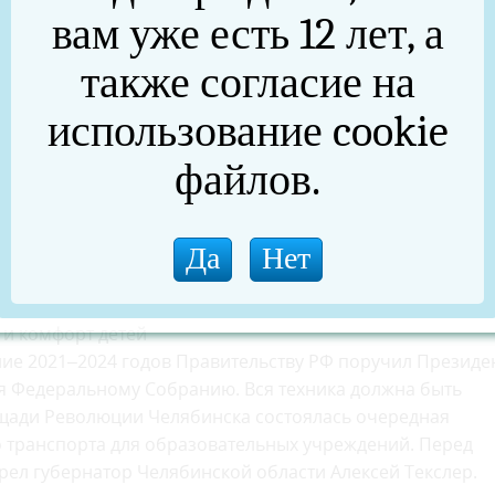
вам уже есть 12 лет, а
также согласие на
использование cookie
файлов.
Текслер: Будем продолжать работу по обновлению школ
 и комфорт детей
ние 2021–2024 годов Правительству РФ поручил Президе
я Федеральному Собранию. Вся техника должна быть
ощади Революции Челябинска состоялась очередная
 транспорта для образовательных учреждений. Перед
ел губернатор Челябинской области Алексей Текслер.