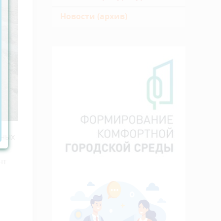
Новости (архив)
ьных
нт