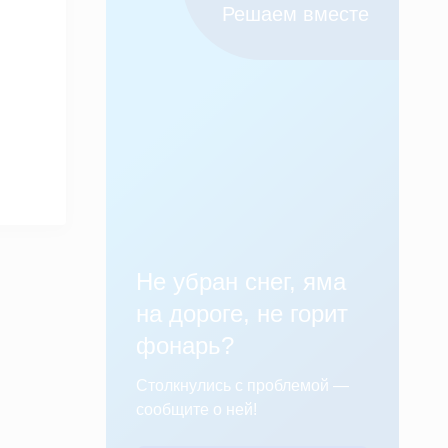
Решаем вместе
Не убран снег, яма
на дороге, не горит
фонарь?
Столкнулись с проблемой —
сообщите о ней!