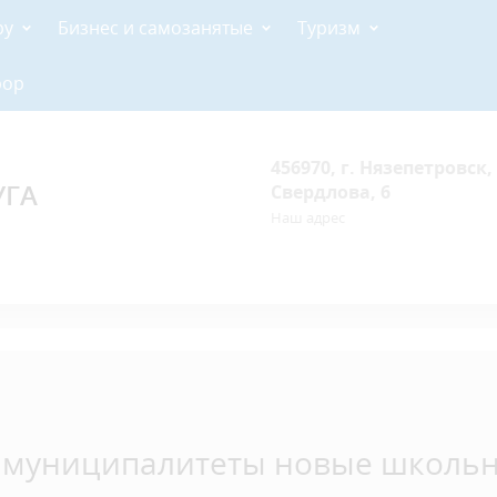
ру
Бизнес и самозанятые
Туризм
рор
456970, г. Нязепетровск, 
УГА
Свердлова, 6
Наш адрес
 в муниципалитеты новые школь