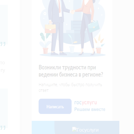
то
ту