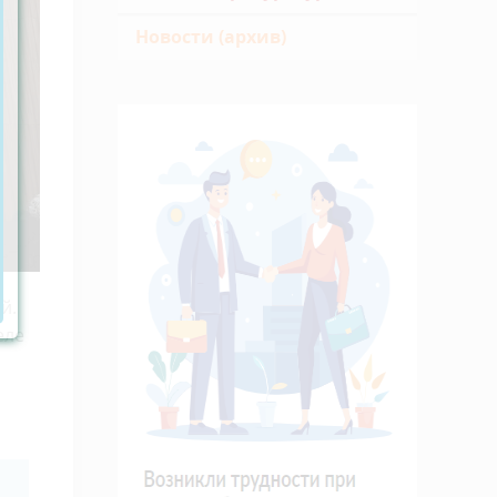
Новости (архив)
й.
еле