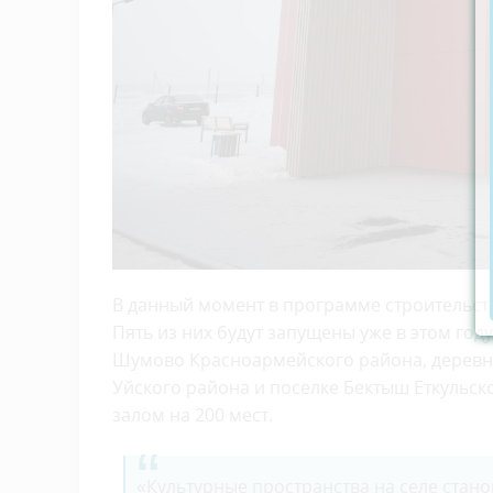
В данный момент в программе строительст
Пять из них будут запущены уже в этом год
Шумово Красноармейского района, деревне
Уйского района и поселке Бектыш Еткульск
залом на 200 мест.
«Культурные пространства на селе стан