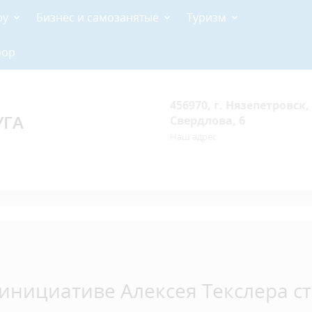
ру
Бизнес и самозанятые
Туризм
рор
456970, г. Нязепетровск, 
УГА
Свердлова, 6
Наш адрес
инициативе Алексея Текслера с