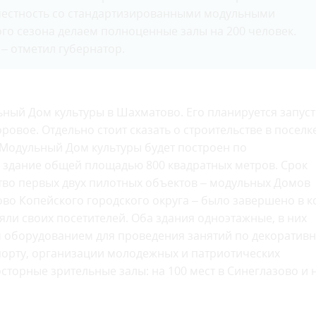
 местность со стандартизированными модульными
ого сезона делаем полноценные залы на 200 человек.
 – отметил губернатор.
ьный Дом культуры в Шахматово. Его планируется запуст
ровое. Отдельно стоит сказать о строительстве в поселк
 Модульный Дом культуры будет построен по
е здание общей площадью 800 квадратных метров. Срок
ьство первых двух пилотных объектов – модульных Домов
ово Копейского городского округа – было завершено в к
яли своих посетителей. Оба здания одноэтажные, в них
оборудованием для проведения занятий по декоративн
спорту, организации молодежных и патриотических
сторные зрительные залы: на 100 мест в Синеглазово и 