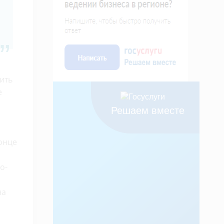
ить
е
Решаем вместе
онце
о-
на