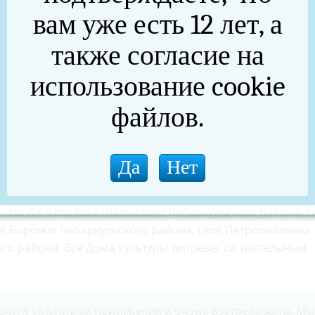
вам уже есть 12 лет, а
также согласие на
использование cookie
файлов.
ва модульных Домов культур участвуют шесть учреждени
у. Это ДК в посёлке Шахматово Чебаркульского района, с
 Боровое Чебаркульского района, селе Петропавловка
ого района. Все Дома культуры типовые, со зрительным
овятся объектами притяжения и очень востребованы. Мы