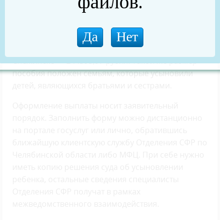
файлов.
усыновлен ребенок с инвалидностью, ребенок в
возрасте старше семи лет, то сумма выплаты в
Челябинской области составит 216196,44 рубля, в
Трехгорном — 225596,82 рубля, в Озерске и
Снежинске — 244395,97 рубля. Такой же размер
пособия положен семьям, которые усыновили
детей, являющихся братьями и сестрами.
Оформление выплаты носит заявительный
порядок. Заполнить форму можно дистанционно
на портале госуслуг или лично, обратившись
ближайшую клиентскую службу Отделения СФР по
Челябинской области либо МФЦ. При себе нужно
иметь копию решения суда об усыновлении
ребенка, остальные сведения специалисты
Отделения СФР получат в рамках
межведомственного взаимодействия.