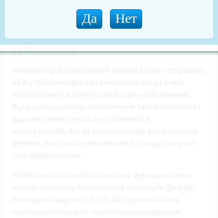
смогут присоединиться к ней в разделе «Заявки
соседей». Для привлечения большего количества
собственников можно поделиться с соседями
ссылкой на коллективную заявку в домовом чате в
VK Мессенджере.
Инициатор коллективной заявки может отправить
её в управляющую организацию, когда к ней
присоединится хотя бы еще один собственник.
Функциональность приложения также позволяет
удалить заявку, если она становится
неактуальной. Когда управляющая организация
ответит, все присоединившиеся соседи получат
пуш-уведомления.
Чтобы воспользоваться новым функционалом,
нужно обновить приложение Госуслуги.Дом до
последней версии – 3.6.0. Авторизоваться в
приложении можно через подтвержденную