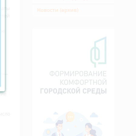
латы
Новости (архив)
етей
ре
ях —
ние
исло