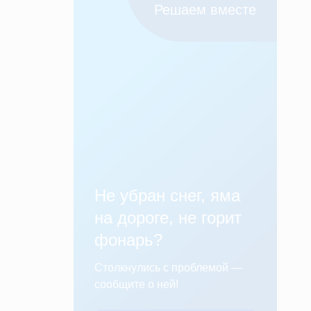
Решаем вместе
Не убран снег, яма
на дороге, не горит
фонарь?
Столкнулись с проблемой —
сообщите о ней!