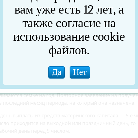
кого капитала входит в тройку самых востребованных
вам уже есть 12 лет, а
тами. Подать заявление на получение ежемесячной вып
нтской службе Отделения СФР. Если в семье несколько д
также согласие на
ние подается отдельно. Отсчет 12-месячного периода
а выплату. Например, если заявление подается в сентяб
использование cookie
д с августа 2023 года по июль 2024 года», — пояснил
файлов.
Отделением СФР по Челябинской области Владимир
выплаты подано не позднее шести месяцев с месяца
оизводится с месяца его рождения. В остальных случа
ливаются семье на год. Повторное заявление на получе
 последний месяц периода, на который она назначена.
день выплаты из средств материнского капитала — 5-е ч
исло приходится на выходной или праздничный день, то
абочий день перед 5 числом.