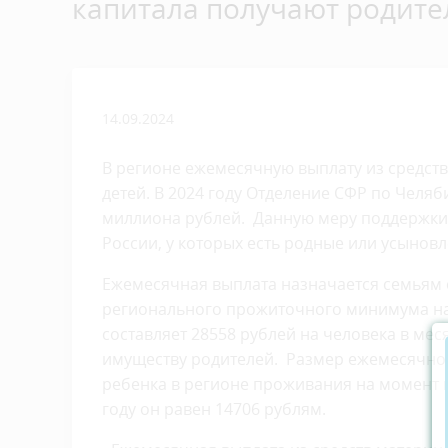
капитала получают родите
14.09.2024
В регионе ежемесячную выплату из средств
детей. В 2024 году Отделение СФР по Челя
миллиона рублей. Данную меру поддержки
России, у которых есть родные или усыновле
Ежемесячная выплата назначается семьям
регионального прожиточного минимума на 
составляет 28558 рублей на человека в ме
имуществу родителей. Размер ежемесячно
ребенка в регионе проживания на момент п
году он равен 14706 рублям.