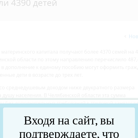
ли 4390 детей
Нов
 материнского капитала получают более 4370 семей на 
бинской области по этому направлению перечислило 487,
 в дополнение к единому пособию могут оформить граж
нные дети в возрасте до трех лет.
 со среднедушевым доходом ниже двукратного размера
душу населения. В Челябинской области эта сумма
сяц без дополнительных требований к трудовой занятост
й выплаты равен одному прожиточному минимуму на
Входя на сайт, вы
одачи заявления. Для жителей Челябинской области в 
подтверждаете, что