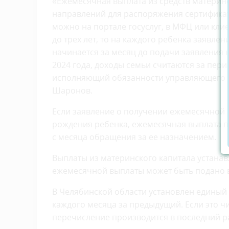
«Ежемесячная выплата из средств материнс
направлений для распоряжения сертифика
можно на портале госуслуг, в МФЦ или клие
до трех лет, то на каждого ребенка заявле
начинается за месяц до подачи заявления н
2024 года, доходы семьи считаются за перио
исполняющий обязанности управляющего 
Шаронов.
Если заявление о получении ежемесячной 
рождения ребенка, ежемесячная выплата пр
с месяца обращения за ее назначением.
Выплаты из материнского капитала устанав
ежемесячной выплаты может быть подано в
В Челябинской области установлен единый 
каждого месяца за предыдущий. Если это ч
перечисление производится в последний р