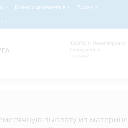
ру
Бизнес и самозанятые
Туризм
рор
456970, г. Нязепетровск, 
УГА
Свердлова, 6
Наш адрес
емесячную выплату из материнс