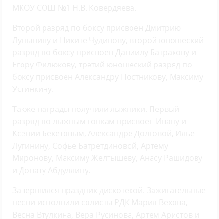
МКОУ СОШ №1 Н.В. Ковердяева.
Второй разряд по боксу присвоен Дмитрию
Лупынину и Никите Чудинову, второй юношеский
разряд по боксу присвоен Даниилу Батракову и
Егору Филюкову, третий юношеский разряд по
боксу присвоен Александру Постникову, Максиму
Устинкину.
Также награды получили лыжники. Первый
разряд по лыжным гонкам присвоен Ивану и
Ксении Бекетовым, Александре Долговой, Илье
Лугинину, Софье Батретдиновой, Артему
Миронову, Максиму Желтышеву, Анасу Рашидову
и Донату Абдуллину.
Завершился праздник дискотекой. Зажигательные
песни исполнили солисты РДК Мария Вехова,
Весна Втулкина, Вера Русинова, Артем Аристов и