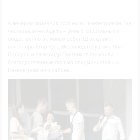
А вечером праздник прошел в Нязепетровске, где
чествовали молодежь – умных, спортивных и
общественно-активных ребят. Школьники-
волонтеры Егор Зуев, Всеволод Телушкин, Яна
Поберей и Александр Постников получили
благодарственные письма от администрации
Нязепетровского района.