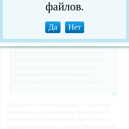
обращаются по поводу получения выплат,
файлов.
оказания медицинской помощи, материально-
технического оснащения.
«В каждом вопросе стараемся разобраться и
помочь, некоторые темы решаем на
федеральном уровне, так как они носят
системный характер, проводим прямые
линии с профильными министрами,
привлекаем экспертов по разным
вопросам», - отметила Анна Кузнецова.
Обращения и запросы граждан – это драйвер
изменений, на их основании строится работа
народной программы партии, принимаются
федеральные законы, а также отслеживается их