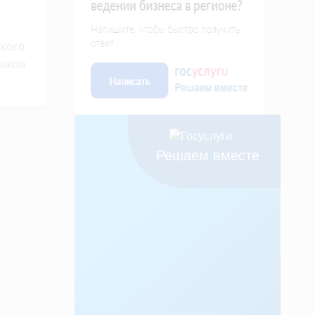
ского
наков
Решаем вместе