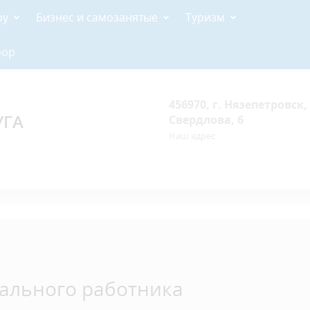
ру
Бизнес и самозанятые
Туризм
рор
456970, г. Нязепетровск, 
УГА
Свердлова, 6
Наш адрес
ального работника