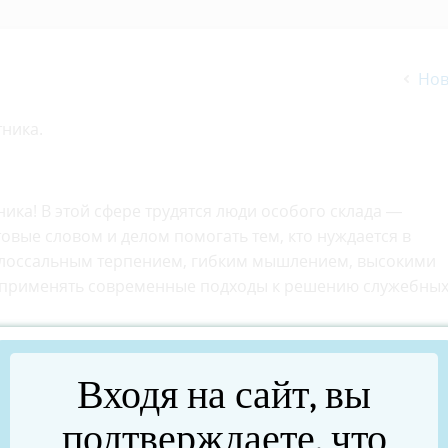
Нов
ника.
ика! В этой сфере трудятся люди особого склада —
овые словом и делом помогать тем, кто нуждается в
олоссальным терпением, гибким мышлением, высокими
 применять современные подходы к решению служебны
ажные моменты в отношениях государства и общества:
людей к избранной власти. В Челябинской области
Входя на сайт, вы
 ней нуждается: многодетные семьи, пожилые одинокие
остями здоровья. Отдельная благодарность социальным
подтверждаете, что