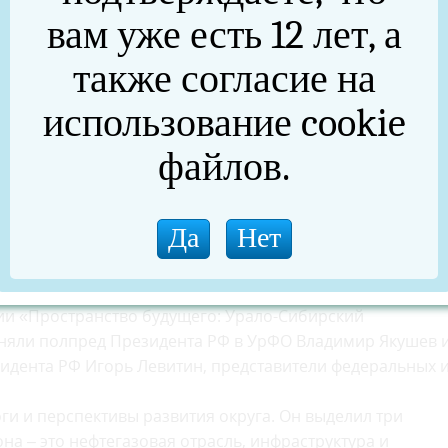
вам уже есть 12 лет, а
также согласие на
использование cookie
файлов.
сии «Пространство будущего: Урало-Сибирский
няли полпред Президента РФ в УрФО Владимир Якушев 
езидента РФ Игорь Левитин, представители федеральных 
и и перспективы развития округа. Он выделил три
 – это нефтегазовая отрасль, инфраструктура и