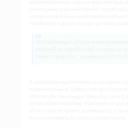
здравоохранение, наука, инфраструктура, 
реализуемых в данный момент: новый хиру
клинической больницы;межвузовский кампу
Челябинске и других городах региона; разв
«В Челябинской области живут активные
решений от потребностей Человека и пр
смелые проекты», - резюмировал Алексе
В завершение выступления он продемонстр
машиностроения. Губернатор пригласил мо
«Россия-24» Александру Суворову к пульту
челябинском полигоне. Участники сессии у
области уже не проект, а реальность, а те
можно управлять из любого уголка страны.