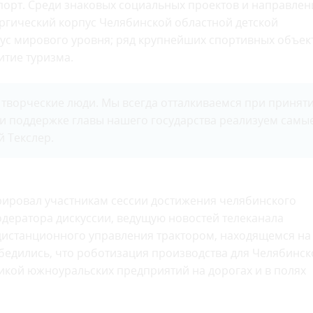
спорт. Среди знаковых социальных проектов и направлен
ргический корпус Челябинской областной детской
с мирового уровня; ряд крупнейших спортивных объек
итие туризма.
 творческие люди. Мы всегда отталкиваемся при принят
и поддержке главы нашего государства реализуем самы
й Текслер.
ировал участникам сессии достижения челябинского
дератора дискуссии, ведущую новостей телеканала
 дистанционного управления трактором, находящемся на
бедились, что роботизация производства для Челябинск
хникой южноуральских предприятий на дорогах и в полях