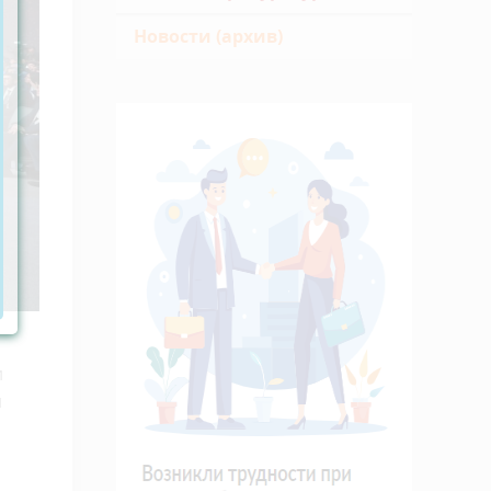
Новости (архив)
и
и