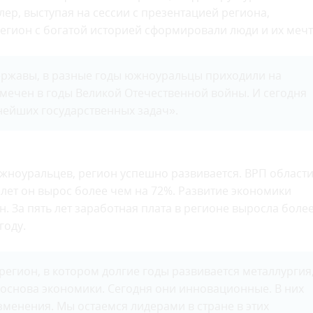
лер, выступая на сессии с презентацией региона,
регион с богатой историей сформировали люди и их мечт
державы, в разные годы южноуральцы приходили на
мечен в годы Великой Отечественной войны. И сегодня
ейших государственных задач».
южноуральцев, регион успешно развивается. ВРП област
ь лет он вырос более чем на 72%. Развитие экономики
. За пять лет заработная плата в регионе выросла боле
году.
егион, в котором долгие годы развивается металлургия
 основа экономики. Сегодня они инновационные. В них
зменения. Мы остаемся лидерами в стране в этих