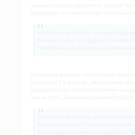
технологический суверенитет. Алексей Текс
подчеркнул, что Челябинскую область как 
«Челябинская область - опорный край 
помощь Родине. Их трудовой героизм от
южноуральцы участвуют в решении важн
Губернатор добавил, что благодаря труду 
превышает 2,5 трлн руб., за последние пят
выражается в росте благосостояния граждан
чем на треть. Динамика сохраняется в 2024 
«Челябинская область - промышленный р
машиностроение. Эти базовые отрасли -
происходят качественные структурные и