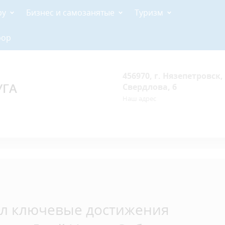
ру
Бизнес и самозанятые
Туризм
рор
456970, г. Нязепетровск, 
УГА
Свердлова, 6
Наш адрес
ил ключевые достижения