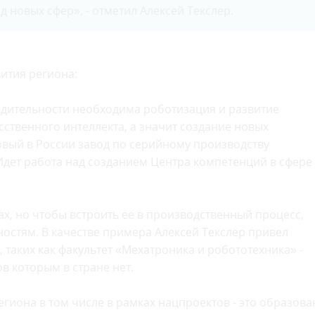
 новых сфер», - отметил Алексей Текслер.
ития региона:
ительности необходима роботизация и развитие
усственного интеллекта, а значит создание новых
рвый в России завод по серийному производству
дет работа над созданием Центра компетенций в сфере
ах, но чтобы встроить ее в производственный процесс,
стям. В качестве примера Алексей Текслер привел
 таких как факультет «Мехатроника и робототехника» -
в которым в стране нет.
гиона в том числе в рамках нацпроектов - это образова