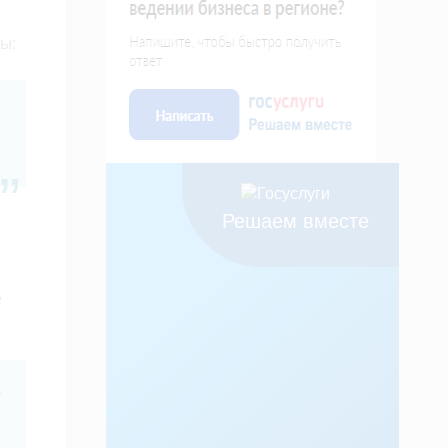
ы:
Решаем вместе
и
е
,