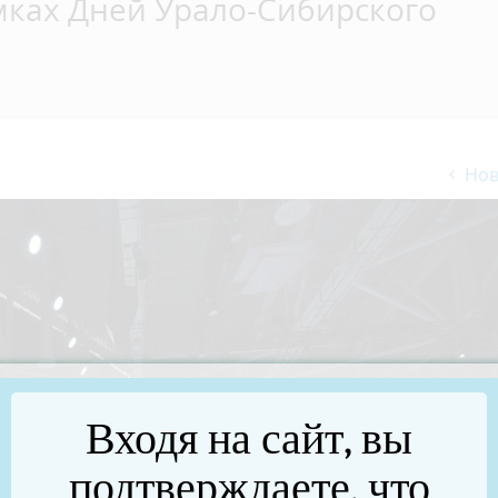
мках Дней Урало-Сибирского
Нов
Входя на сайт, вы
подтверждаете, что