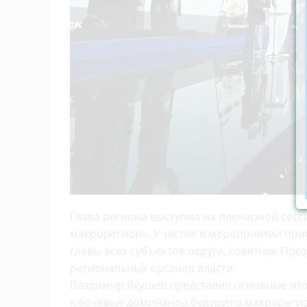
Глава региона выступил на пленарной сес
макрорегион». Участие в мероприятии при
главы всех субъектов округа, советник Пр
региональных органов власти.
Владимир Якушев представил основные итог
ключевые доминанты будущего макрорегиона