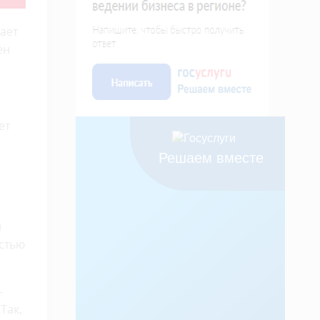
ает
ен
ет
Решаем вместе
и
остью
—
Так,