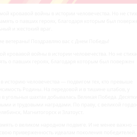
амой кровавой войны в истории человечества. Но не стих
 память о павших героях, благодаря которым был поверж
ьный и жестокий враг.
е ветераны! Поздравляю вас с Днем Победы!
ой кровавой войны в истории человечества. Но не стиха
амять о павших героях, благодаря которым был повержен
 в историю человечества — подвигом тех, кто превыше
исимость Родины. На передовой и в тишине штабов, у
 и в угольных шахтах добывалась Великая Победа. Десятк
ыми и трудовыми наградами. По праву, с великой горд
лябинск, Магнитогорск и Златоуст.
мять о великом народном подвиге. И не менее важно 
свою приверженность идеалам поколения победителей. 