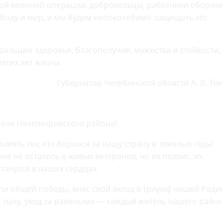
ьной военной операции, добровольцы, работники оборон
ободу и мир, и мы будем непоколебимо защищать это
альцам здоровья, благополучия, мужества и стойкости,
лгих лет жизни.
Губернатор Челябинской области А. Л. Те
ели Нязепетровского района!
память тех, кто боролся за нашу страну в тяжелые годы
не не осталось в живых ветеранов, но их подвиг, их
танутся в наших сердцах.
пи общей победы, внес свой вклад в триумф нашей Роди
а тылу, уход за ранеными — каждый житель нашего райо