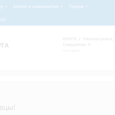
ру
Бизнес и самозанятые
Туризм
рор
456970, г. Нязепетровск, 
УГА
Свердлова, 6
Наш адрес
вцы!