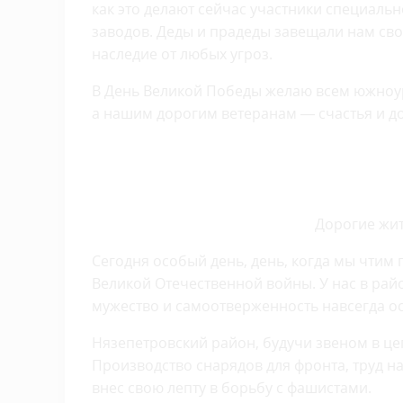
как это делают сейчас участники специал
заводов. Деды и прадеды завещали нам св
наследие от любых угроз.
В День Великой Победы желаю всем южноур
а нашим дорогим ветеранам — счастья и до
Дорогие жит
Сегодня особый день, день, когда мы чтим 
Великой Отечественной войны. У нас в райо
мужество и самоотверженность навсегда ос
Нязепетровский район, будучи звеном в це
Производство снарядов для фронта, труд н
внес свою лепту в борьбу с фашистами.