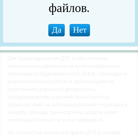
файлов.
помощь), по причине грубого нарушения
водителем ПДД в части выезда на переезд при
запрещающих показаниях АПС перед
приближающимся поездом. В результате ДТП
пострадали 5 человек, из которых 1 погиб на
месте.
Для предотвращения ДТП и обеспечения
безопасности движения на железнодорожных
переездах сотрудниками ОАО «РЖД» проводится
разъяснительная работа в организациях по
укреплению дорожной дисциплины,
предупреждению дорожно-транспортных
происшествий на железнодорожных переездах и
запрету проезда транспортных средств через
железнодорожные пути вне переездов.
Но полностью исключить факты ДТП усилиями