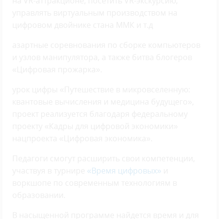
на VR-аттракционе, посетить VR-экскурсию,
управлять виртуальным производством на
цифровом двойнике стана ММК и т.д
азартные соревнования по сборке компьютеров
и узлов манипулятора, а также битва блогеров
«Цифровая прожарка».
урок цифры «Путешествие в микровселенную:
квантовые вычисления и медицина будущего»,
проект реализуется благодаря федеральному
проекту «Кадры для цифровой экономики»
нацпроекта «Цифровая экономика».
Педагоги смогут расширить свои компетенции,
участвуя в турнире
«Время цифровых»
и
воркшопе по современным технологиям в
образовании.
В насыщенной программе найдется время и для