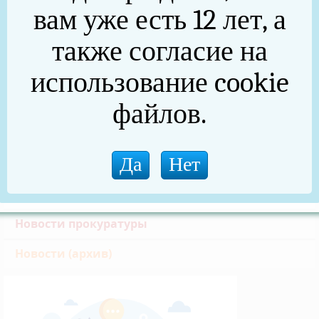
вам уже есть 12 лет, а
Формирование комфортной городской среды
также согласие на
Златоустовская транспортная прокуратура
использование cookie
Реальные дела (архив)
файлов.
Национальные проекты
Новости
75 лет Победы в Великой Отечественной войне
(архив)
Новости прокуратуры
Новости (архив)