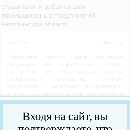
студентами и работниками
промышленных предприятий
Челябинской области
Новости
16.02.2024
Предприятие полного цикла производит
продукцию для нефтегазового сектора,
судостроения, энергетики, промышленного и
гражданского строительства. Компания
сотрудничает с различными университетами,
участвует в проектах «Профессионалитет» и
«Инженеры будущего 74».
Входя на сайт, вы
Частичная мобилизация
подтверждаете, что