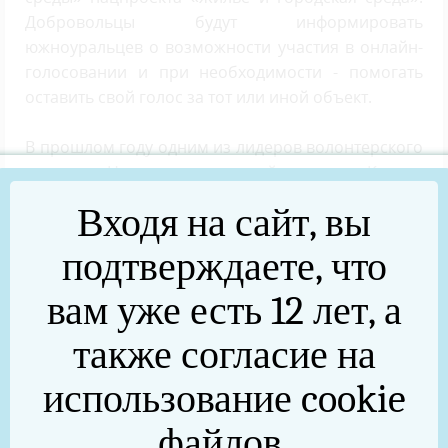
Добровольцы будут информировать
южноуральцев о возможности участия в онлайн-
голосовании и при необходимости - помогать
оставить свой голос за тот или иной объект.
В прошлом году одним из лидеров волонтерского
отряда в Нязепетровском районе стала Ксения
Баушева – через ее волонтерское приложение
Входя на сайт, вы
смогли проголосовать почти 300 человек! В этом
году она снова планирует принять участие в
подтверждаете, что
программе ФКГС как волонтер.
вам уже есть 12 лет, а
-В проведении голосования, конечно, хотелось
также согласие на
бы поучаствовать, но все будет зависеть от
занятости на работе. Каких-то особых сложностей
использование cookie
в работе волонтера нет. Единственное, что
незнакомые люди могут не пойти на контакт –
файлов.
мало ли, вдруг мошенники: сначала номер