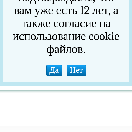
 д.78, ул. Колина д. 35-53;38-58;59.
вам уже есть 12 лет, а
также согласие на
использование cookie
майская д.21-85, 32-94, ул. 30 лет ВЛКСМ 40.
файлов.
8 по 522-ФЗ.
 Шемаха, Сказ, Арасланово, ст. Арасланово