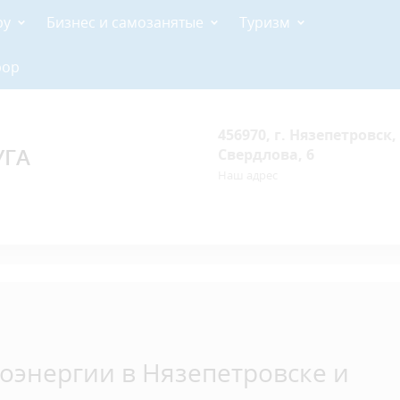
ру
Бизнес и самозанятые
Туризм
рор
456970, г. Нязепетровск, 
УГА
Свердлова, 6
Наш адрес
оэнергии в Нязепетровске и