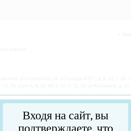
Нов
ском районе
аново, ул. Советская, ул. 22 съезда КПСС, д. 6, 24, 1, 36, 14
6, 12, 29, корп А, 8, 38, 46, 9, 50, 3, 32, 33, ул Калинина, д. 27,
нной отпайки 0,4 кВ.
Входя на сайт, вы
подтверждаете, что