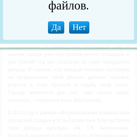
файлов.
проекте «Формирование комфортной городской
среды» Анна участвует в качестве добровольца с
2020 года.
«Всероссийское онлайн-голосование за объекты
благоустройства помогает сделать город
современнее и комфортнее. Благодаря ему в
нашем городе уже обустроили много площадок и
уже третий год мы голосуем за парк городского
дворца. Я считаю, что каждый человек, которому
не безразличен свой регион должен принять
участие в этом проекте и отдать свой голос.
Города меняются для нас, нам нужно лишь
помочь!», – отметила Анна Мартынова.
В 2023 году в рамках «Формирование комфортной
городской среды» в Усть-Катаве был благоустроен
парк Дворца культуры им. Т.Я. Белоконева,
который находится по адресу ул. Комсомольская,