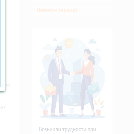
Новости (архив)
ской
рат