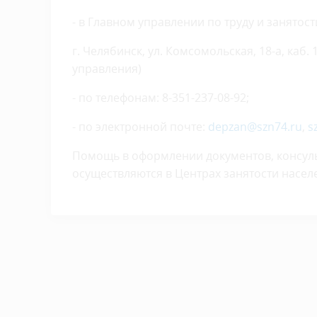
- в Главном управлении по труду и занятос
г. Челябинск, ул. Комсомольская, 18-а, каб.
управления)
- по телефонам: 8-351-237-08-92;
- по электронной почте:
depzan@szn74.ru
,
s
Помощь в оформлении документов, консуль
осуществляются в Центрах занятости насел