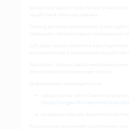
на выплату заработной платы и уплату стр
заработной платы наставника.
Период выплаты возмещения затрат работо
превышать трех месяцев в суммарном исчис
Субсидии предоставляются работодателям,
наставничества и закрепление на рабочих 
Указатели страниц сайта в информационно
обеспечивается проведение отбора:
Информация о размещается на:
официальном сайте Главное управлени
(
https://szn.gov74.ru/szn/other/subsidii
на едином портале бюджетной систем
Разъяснение положений объявления о пров