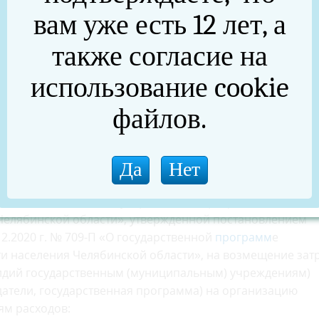
начиная с января 2024 г.
вам уже есть 12 лет, а
3 ч.: 00 мин. до 17 ч.:00 мин.;
также согласие на
 мин. до 16 ч.: 00 мин.
использование cookie
населения Челябинской области
файлов.
91, г. Челябинск, ул. Комсомольская, 18-а,
 предоставляются в целях реализации подпрограммы
ябинской области» государственной программы Челябин
 Челябинской области», утвержденной постановлением
2.2020 г. № 709-П «О государственной
программ
е
и населения Челябинской области», на возмещение зат
идий государственным (муниципальным) учреждениям)
датели, государственная программа) на организацию
ям расходов: