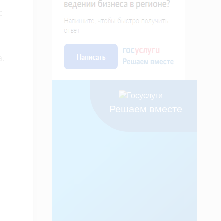
с
а.
Решаем вместе