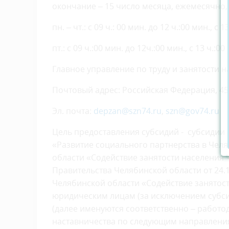
окончание – 15 число месяца, ежемесячно, 
пн. – чт.: с 09 ч.: 00 мин. до 12 ч.:00 мин., с 1
пт.: с 09 ч.:00 мин. до 12ч.:00 мин., с 13 ч.:00
Главное управление по труду и занятости 
Почтовый адрес: Российская Федерация, 4540
Эл. почта:
depzan@szn74.ru
,
szn@gov74.ru
Цель предоставления субсидий - субсидии
«Развитие социального партнерства в Чел
области «Содействие занятости населения
Правительства Челябинской области от 24.1
Челябинской области «Содействие занятост
юридическим лицам (за исключением субс
(далее именуются соответственно – работо
наставничества по следующим направлени