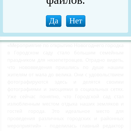
театрализованную программу «Дело было в ёлке»
с играми, новогодними песнями и большим
хороводом у красавицы-ёлки. Для юных жителей
района работали игровые площадки.
«Мероприятие по открытию Новогоднего городка
в Городском саду стало большим семейным
праздником для нязепетровцев. Отрадно видеть,
что нововведения пришлись по душе нашим
жителям от мала до велика. Они с удовольствием
фотографируются здесь и делятся своими
фотографиями и эмоциями в социальных сетях.
Уже сейчас понятно, что Городской сад стал
излюбленным местом отдыха наших земляков и
гостей города. Это идеальное место для
проведения различных городских и районных
мероприятий» - поделилась главный редактор