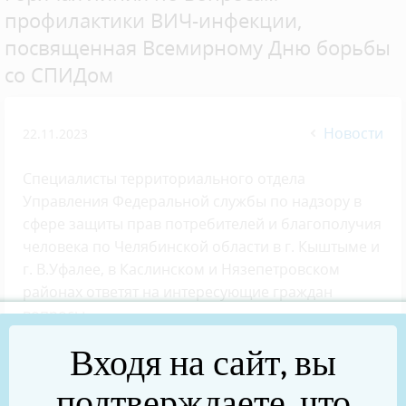
профилактики ВИЧ-инфекции,
посвященная Всемирному Дню борьбы
со СПИДом
Новости
22.11.2023
Специалисты территориального отдела
Управления Федеральной службы по надзору в
сфере защиты прав потребителей и благополучия
человека по Челябинской области в г. Кыштыме и
г. В.Уфалее, в Каслинском и Нязепетровском
районах ответят на интересующие граждан
вопросы.
Входя на сайт, вы
Частичная мобилизация
подтверждаете, что