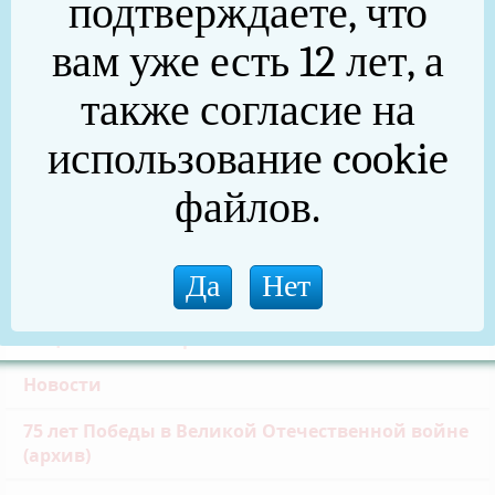
подтверждаете, что
вам уже есть 12 лет, а
Частичная мобилизация
также согласие на
Общественная палата
использование cookie
Инициативное бюджетирование
файлов.
Формирование комфортной городской среды
Златоустовская транспортная прокуратура
Реальные дела (архив)
Национальные проекты
Новости
75 лет Победы в Великой Отечественной войне
(архив)