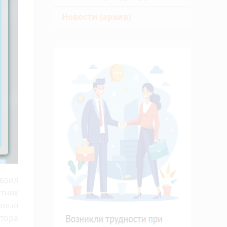
Новости (архив)
воил
тник
алью
атора