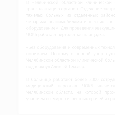
В Челябинской областной клинической
трансплантацию органов. Отделение экстр
тяжелых больных из отдаленных районо
четырьмя реанимобилями и шестью спе
оборудованием. Для проведения эвакуаци
ЧОКБ работает вертолетная площадка.
«Без оборудования и современных техноло
понимаем. Поэтому основной упор нужн
Челябинской областной клинической больни
подчеркнул Алексей Текслер.
В больнице работают более 2300 сотруд
медицинский персонал. ЧОКБ являетс
Челябинской области, на которой прохо
участием всемирно известных врачей из ро