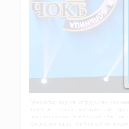
Губернатор вручил сотрудникам больни
почетные звания «Заслуженный вра
здравоохранения Челябинской области», 
«За заслуги перед Челябинской областью» I