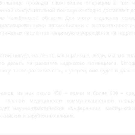
 больнице проводят сложнейшие операции, в том ч
енной консультативной помощи ежегодно доставляет д
в Челябинской области. Для этого отделение осна
циализированными автомобилями с высокотехнологи
и тяжелых пациентов напрямую в учреждение на терри
гий никуда, но лечат, как и раньше, люди, мы это зн
о делать на развитие кадрового потенциала. Сегод
це такое развитие есть, я уверен, оно будет и дальш
ников, из них около 450 – врачи и более 900 – сре
я главной медицинской коммуникационной площа
дят научно-практические конференции, мастер-клас
ссийских и зарубежных клиник.