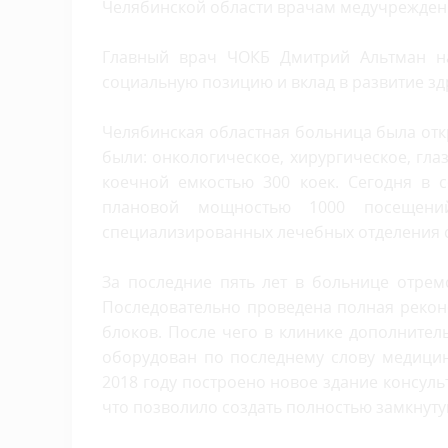
Челябинской области врачам медучрежден
Главный врач ЧОКБ Дмитрий Альтман на
социальную позицию и вклад в развитие з
Челябинская областная больница была отк
были: онкологическое, хирургическое, гла
коечной емкостью 300 коек. Сегодня в 
плановой мощностью 1000 посещений
специализированных лечебных отделения с
За последние пять лет в больнице отре
Последовательно проведена полная реко
блоков. После чего в клинике дополнител
оборудован по последнему слову медицин
2018 году построено новое здание консул
что позволило создать полностью замкнут