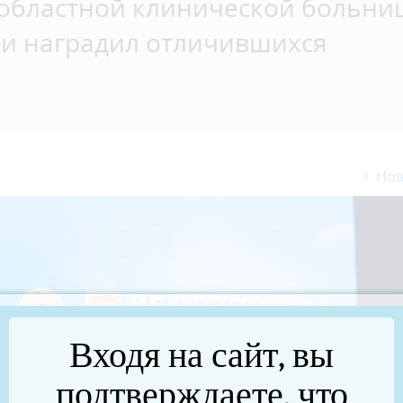
областной клинической больни
 и наградил отличившихся
Нов
Входя на сайт, вы
подтверждаете, что