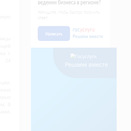
вную
ьницы
общей
ка с
, 24
Решаем вместе
ции.
нных
торых
м. В
сами,