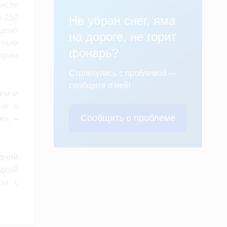
исле
о 250
Не убран снег, яма
щено
на дороге, не горит
чным
фонарь?
тории
Столкнулись с проблемой —
сообщите о ней!
аем и
ня в
Сообщить о проблеме
е», –
дний
дкой
сы с