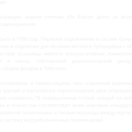
ия.
гражден знаком отличия «За благое дело» за акти
дравоохранения.
рыта в 1938 году. Первыми отделениями в составе бол
зное и отделение для лечения костного туберкулеза с 
составе больницы имеется консультативная поликлини
 в смену, собственный диагностический центр
 общим фондом в 1040 коек.
монтированы и переоснащены пять отделений реанима
нструкция и масштабное переоснащение двух операцио
ьно появилось 18 операционных столов, каждый из ко
ы и полностью соответствует всем мировым стандарта
ьтативной поликлиники и теплые переходы между корпу
ую систему внутрибольничных перемещений.