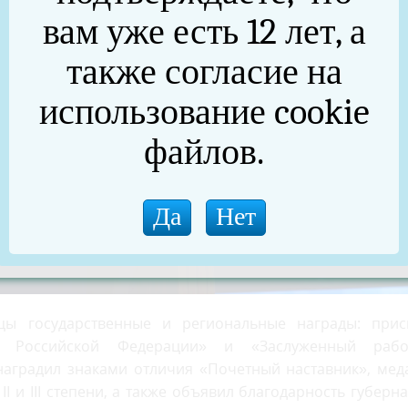
вам уже есть 12 лет, а
также согласие на
использование cookie
файлов.
цы государственные и региональные награды: прис
ч Российской Федерации» и «Заслуженный рабо
наградил знаками отличия «Почетный наставник», мед
I и III степени, а также объявил благодарность губерн