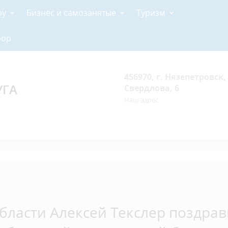
ру
Бизнес и самозанятые
Туризм
рор
456970, г. Нязепетровск, 
УГА
Свердлова, 6
Наш адрес
бласти Алексей Текслер поздра