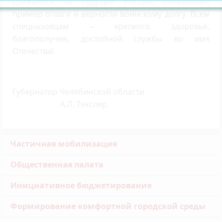
сражаются за будущее России, показывают
пример отваги и верности воинскому долгу. Всем
спецназовцам – крепкого здоровья,
благополучия, достойной службы во имя
Отечества!
Губернатор Челябинской области
А.Л. Текслер
Частичная мобилизация
Общественная палата
Инициативное бюджетирование
Формирование комфортной городской среды