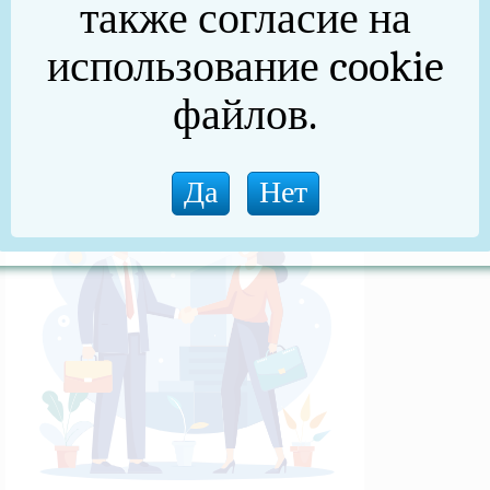
также согласие на
(архив)
использование cookie
Новости прокуратуры
файлов.
Новости (архив)