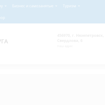
ру
Бизнес и самозанятые
Туризм
рор
456970, г. Нязепетровск, 
УГА
Свердлова, 6
Наш адрес