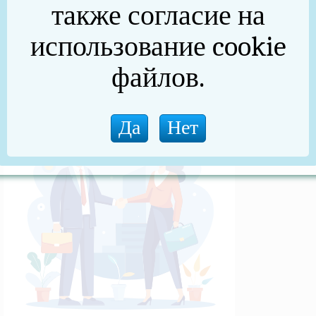
также согласие на
(архив)
использование cookie
Новости прокуратуры
файлов.
Новости (архив)