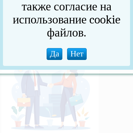
также согласие на
(архив)
использование cookie
Новости прокуратуры
файлов.
Новости (архив)