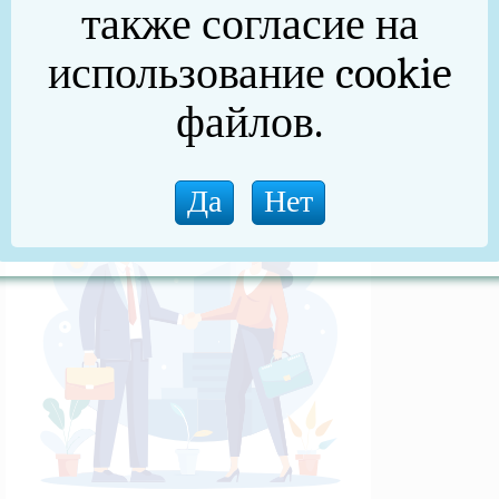
также согласие на
(архив)
использование cookie
Новости прокуратуры
файлов.
Новости (архив)