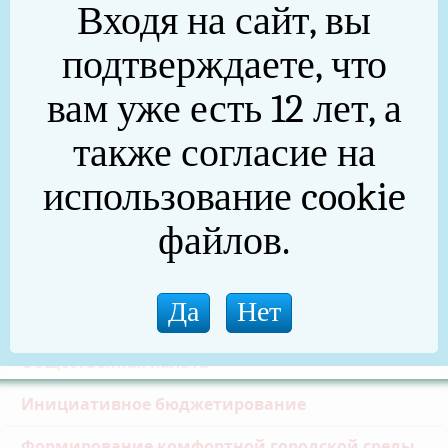
Входя на сайт, вы
Публичные слушания состоятся 28 июня в 14.00 О
подтверждаете, что
в здании администрации Нязепетровского
вам уже есть 12 лет, а
муниципального района (г. Нязепетровск, ул.
Свердлова, 6)
также согласие на
https://pos.gosuslugi.ru/lkp/public-
использование cookie
discussions/19176/
файлов.
Частичная мобилизация
Общественная палата
Инициативное бюджетирование
Формирование комфортной городской среды