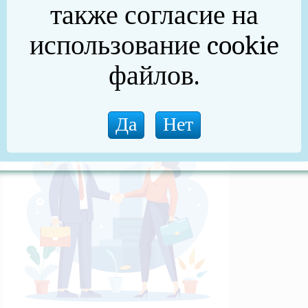
также согласие на
(архив)
использование cookie
Новости прокуратуры
файлов.
Новости (архив)